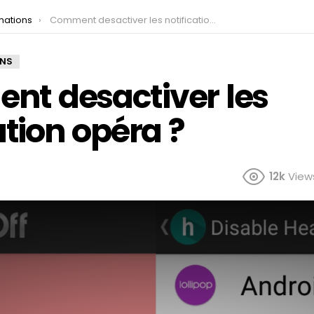
mations
Comment desactiver les notification opéra ?
ONS
t desactiver les
ation opéra ?
12k
View