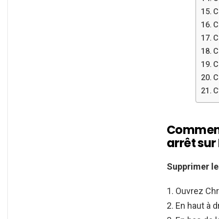
C
C
C
C
C
C
C
Comment 
arrêt sur
Supprimer
l
Ouvrez Ch
En haut à dr