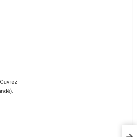
 Ouvrez
andé).
Com