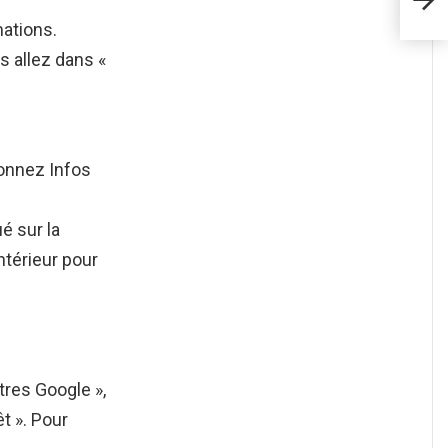
sur 
mations.
is allez dans «
onnez Infos
é sur la
intérieur pour
ètres Google »,
t ». Pour