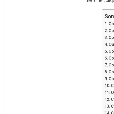
terminer, cliqu
Som
Co
Co
Co
Où
Co
Co
Co
Co
Co
C
O
C
C
C