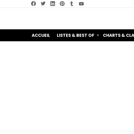
facebook
twitter
linkedin
pinterest
tumblr
youtube
ACCUEIL
LISTES & BEST OF
CHARTS & CL