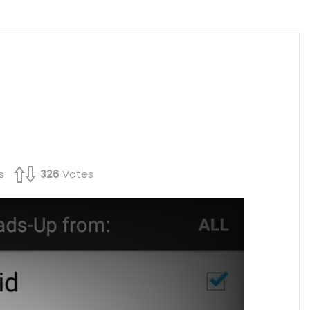
s
326
Votes