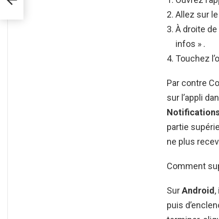
Allez sur l
À droite de
infos » .
Touchez l’o
Par contre C
sur l’appli da
Notification
partie supérie
ne plus recev
Comment supp
Sur
Android
,
puis d’enclen