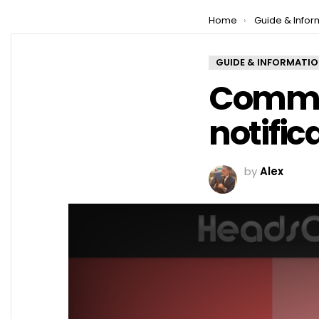
You are here:
Home
Guide & Infor
GUIDE & INFORMATI
Commen
notific
by
Alex