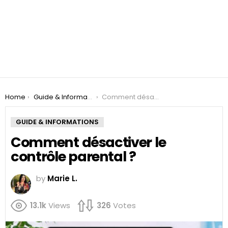
You are here:
Home
Guide & Informations
Comment désactiver le contrôle parental ?
GUIDE & INFORMATIONS
Comment désactiver le
contrôle parental ?
by
Marie L.
13.1k
Views
326
Votes