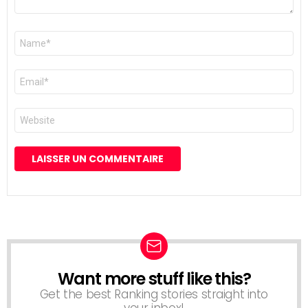
Nom
*
E-
mail
*
Site
web
Want more stuff like this?
NEWSLETTER
Get the best Ranking stories straight into