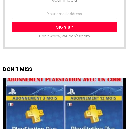
your inbox!
Email
address:
Don't worry, we don't spam
DON'T MISS