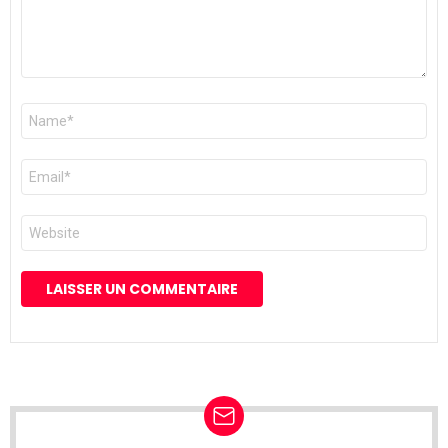
Nom
*
E-
mail
*
Site
web