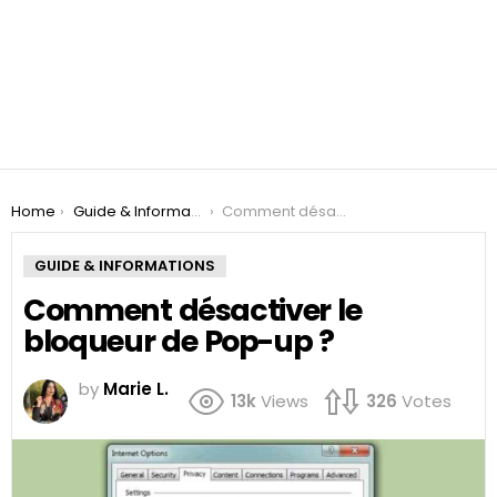
You are here:
Home
Guide & Informations
Comment désactiver le bloqueur de Pop-up ?
GUIDE & INFORMATIONS
Comment désactiver le
bloqueur de Pop-up ?
by
Marie L.
13k
Views
326
Votes