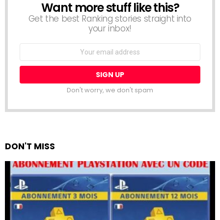
Want more stuff like this?
NEWSLETTER
Get the best Ranking stories straight into
your inbox!
Email
address:
Don't worry, we don't spam
DON'T MISS