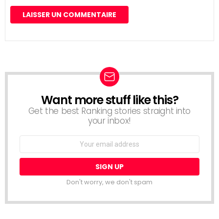
Want more stuff like this?
NEWSLETTER
Get the best Ranking stories straight into
your inbox!
Email
address:
Don't worry, we don't spam