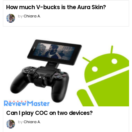
How much V-bucks is the Aura Skin?
by
Chiara A.
Can I play COC on two devices?
by
Chiara A.