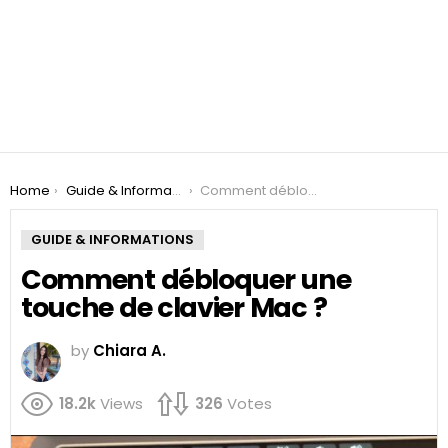
You are here:
Home
Guide & Informations
Comment débloquer une touche de clavier Mac ?
GUIDE & INFORMATIONS
Comment débloquer une
touche de clavier Mac ?
by
Chiara A.
18.2k
Views
326
Votes