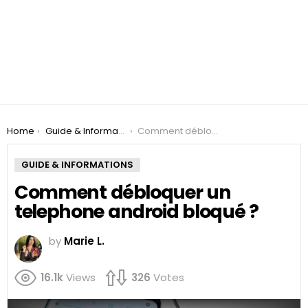
You are here:
Home
Guide & Informations
Comment débloquer un telephone android bloqué ?
GUIDE & INFORMATIONS
Comment débloquer un
telephone android bloqué ?
by
Marie L.
16.1k
Views
326
Votes