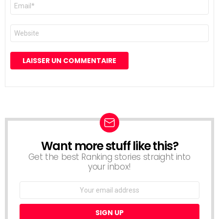
E-
mail
*
Site
web
Want more stuff like this?
NEWSLETTER
Get the best Ranking stories straight into
your inbox!
Email
address: