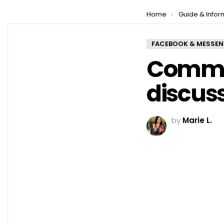
You are here:
Home
Guide & Infor
FACEBOOK & MESSE
Commen
discus
by
Marie L.