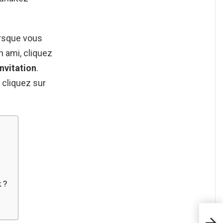
orsque vous
n ami, cliquez
invitation
.
cliquez sur
 ?