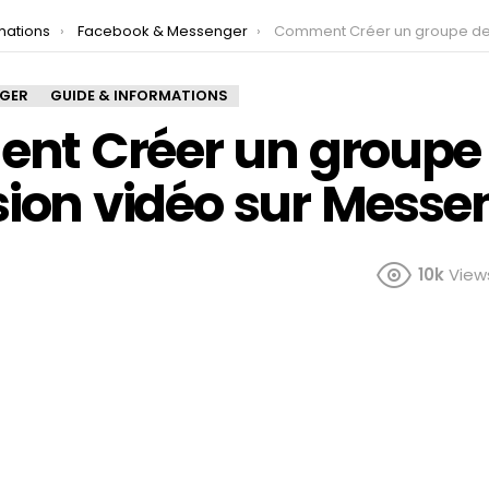
mations
Facebook & Messenger
Comment Créer un groupe de discussion vidéo sur Me
NGER
GUIDE & INFORMATIONS
t Créer un groupe
sion vidéo sur Messe
10k
View