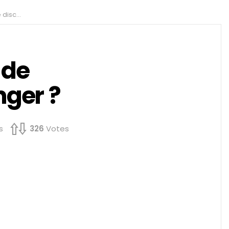
ssenger ?
 de
nger ?
s
326
Votes