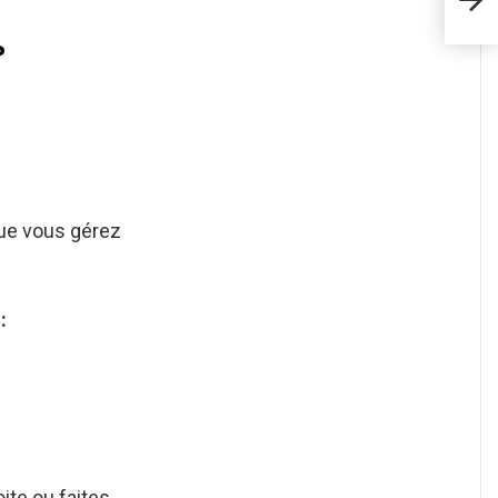
?
ue vous gérez
n
:
ite ou faites