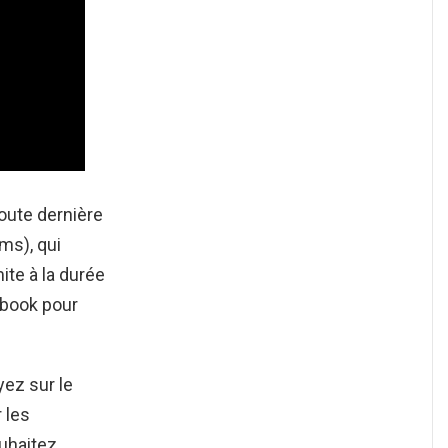
oute dernière
s), qui
ite à la durée
ebook pour
ez sur le
 les
uhaitez