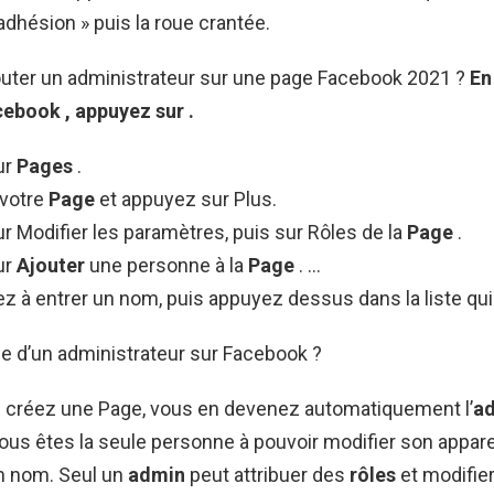
hésion » puis la roue crantée.
ter un administrateur sur une page Facebook 2021 ?
En
cebook
, appuyez sur .
ur
Pages
.
votre
Page
et appuyez sur Plus.
 Modifier les paramètres, puis sur Rôles de la
Page
.
ur
Ajouter
une personne à la
Page
. …
à entrer un nom, puis appuyez dessus dans la liste qui 
ôle d’un administrateur sur Facebook ?
 créez une Page, vous en devenez automatiquement l’
a
vous êtes la seule personne à pouvoir modifier son appar
on nom. Seul un
admin
peut attribuer des
rôles
et modifier