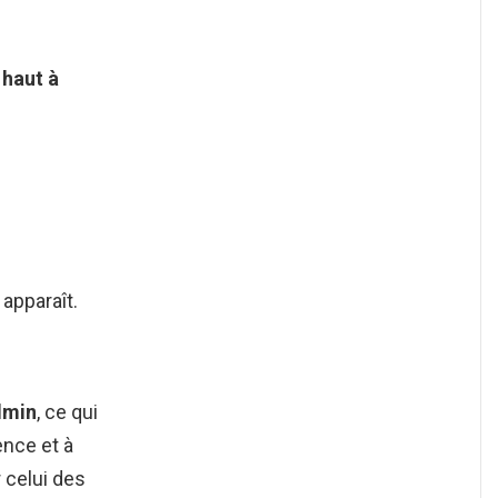
 haut à
apparaît.
dmin
, ce qui
ence et à
 celui des