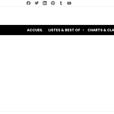
facebook
twitter
linkedin
pinterest
tumblr
youtube
ACCUEIL
LISTES & BEST OF
CHARTS & CL