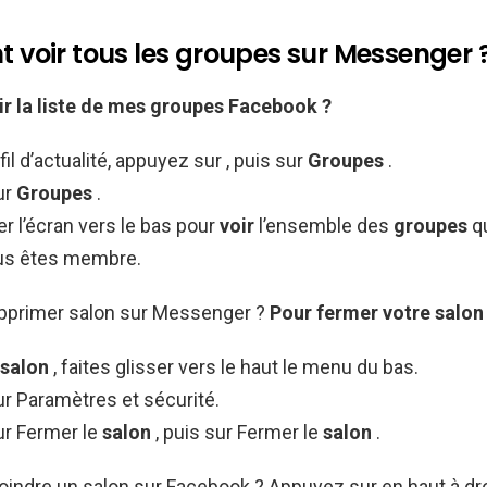
voir tous les groupes sur Messenger 
ir
la liste de mes
groupes
Facebook ?
fil d’actualité, appuyez sur , puis sur
Groupes
.
ur
Groupes
.
ler l’écran vers le bas pour
voir
l’ensemble des
groupes
q
us êtes membre.
primer salon sur Messenger ?
Pour fermer votre
salo
salon
, faites glisser vers le haut le menu du bas.
r Paramètres et sécurité.
r Fermer le
salon
, puis sur Fermer le
salon
.
ndre un salon sur Facebook ? Appuyez sur en haut à dro