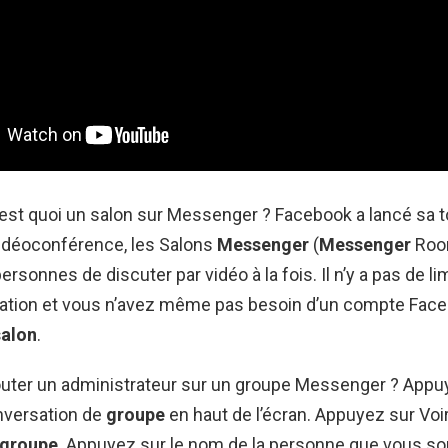
C’est quoi un salon sur Messenger ? Facebook a lancé sa t
vidéoconférence, les Salons
Messenger
(
Messenger
Room
rsonnes de discuter par vidéo à la fois. Il n’y a pas de lim
sation et vous n’avez même pas besoin d’un compte Fac
salon
.
ter un administrateur sur un groupe Messenger ? Appuy
nversation de
groupe
en haut de l’écran. Appuyez sur Voir
groupe
. Appuyez sur le nom de la personne que vous so