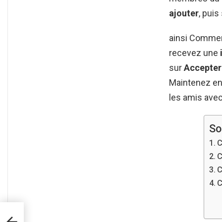
ajouter
, pui
ainsi Commen
recevez une
sur
Accepter
Maintenez en
les amis avec
So
C
C
C
C