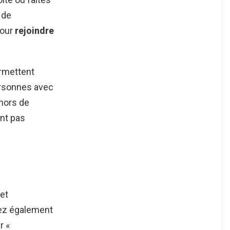
 de
pour
rejoindre
rmettent
ersonnes avec
ehors de
ont pas
 et
ez également
r «