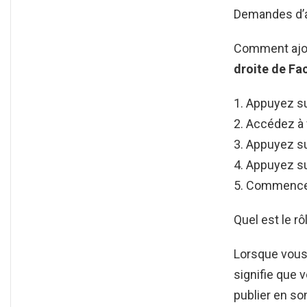
Demandes d’ad
Comment ajou
droite de
Fa
Appuyez s
Accédez à 
Appuyez sur
Appuyez s
Commencez 
Quel est le r
Lorsque vous
signifie que 
publier en s