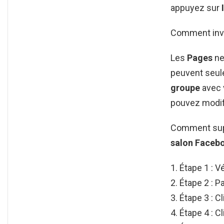
appuyez sur
Comment invi
Les
Pages
ne
peuvent seule
groupe
avec v
pouvez modifi
Comment supp
salon
Facebo
Étape 1 : V
Étape 2 : P
Étape 3 : C
Étape 4 : C