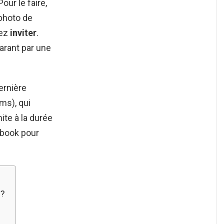
ur le faire,
photo de
lez
inviter
.
parant par une
ernière
s), qui
ite à la durée
ebook pour
 ?