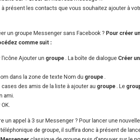
 à présent les contacts que vous souhaitez ajouter à vo
er un groupe Messenger sans Facebook ?
Pour
créer u
océdez comme suit :
r
l’icône Ajouter un
groupe
. La boîte de dialogue
Créer u
nom dans la zone de texte Nom du
groupe
.
cases des amis de la liste à ajouter au
groupe
. Le
grou
n ami.
r
OK.
e un appel à 3 sur Messenger ? Pour lancer une nouvelle
téléphonique de groupe, il suffira donc à présent de lanc
n
Messenger
classique de groupe puis d’appuyer sur le n