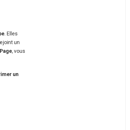
pe
. Elles
ejoint un
Page
, vous
rimer
un