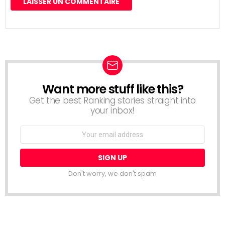
Want more stuff like this?
NEWSLETTER
Get the best Ranking stories straight into
your inbox!
Email
address:
Don't worry, we don't spam