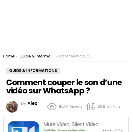
You are here:
Home
Guide & Informations
Comment couper le son d’une vidéo sur WhatsApp ?
GUIDE & INFORMATIONS
Comment couper le son d’une
vidéo sur WhatsApp ?
by
Alex
16.1k
Views
326
Votes