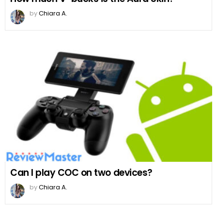
by
Chiara A.
Can I play COC on two devices?
by
Chiara A.