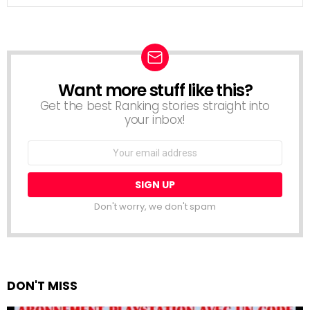
Want more stuff like this?
NEWSLETTER
Get the best Ranking stories straight into
your inbox!
Email
address:
Don't worry, we don't spam
DON'T MISS