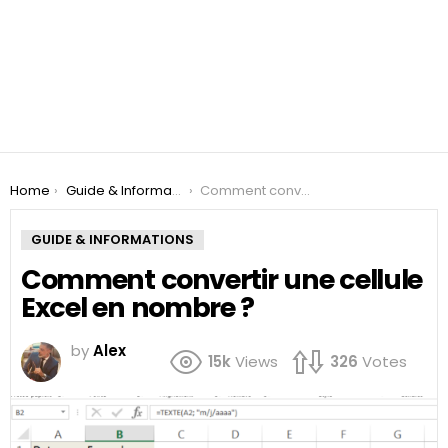
You are here:
Home
Guide & Informations
Comment convertir une cellule Excel en nombre ?
GUIDE & INFORMATIONS
Comment convertir une cellule
Excel en nombre ?
by
Alex
15k
Views
326
Votes