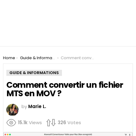
You are here:
Home
Guide & Informations
Comment convertir un fichier MTS en MOV ?
GUIDE & INFORMATIONS
Comment convertir un fichier
MTS en MOV ?
by
Marie L.
15.1k
Views
326
Votes