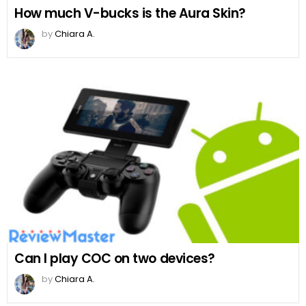
How much V-bucks is the Aura Skin?
by
Chiara A.
Can I play COC on two devices?
by
Chiara A.