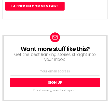
Want more stuff like this?
NEWSLETTER
Get the best Ranking stories straight into
your inbox!
Email
address:
Don't worry, we don't spam