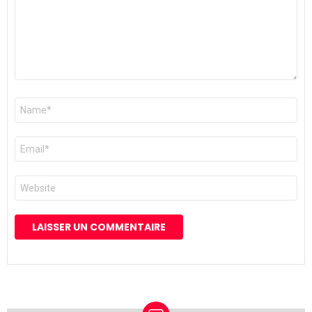
Nom
*
E-
mail
*
Site
web