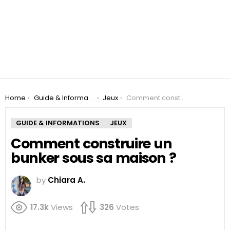
You are here:
Home
Guide & Informations
Jeux
Comment construire un bunker sous sa maison ?
GUIDE & INFORMATIONS
JEUX
Comment construire un
bunker sous sa maison ?
by
Chiara A.
17.3k
Views
326
Votes