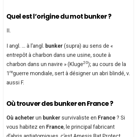
Quel est l’origine du mot bunker ?
II.
I angl. … à l’angl.
bunker
(supra) au sens de «
entrepôt à charbon dans une usine, soute à
20
charbon dans un navire » (Kluge
); au cours de la
re
1
guerre mondiale, sert à désigner un abri blindé, v.
aussi F.
Où trouver des bunker en France ?
Où acheter
un
bunker
survivaliste en
France
? Si
vous habitez en
France
, le principal fabricant
d’abris antiatomiques, c’est Amesis Bat Protect,