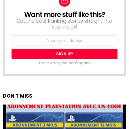
Want more stuff like this?
NEWSLETTER
Get the best Ranking stories straight into
your inbox!
Email
address:
Don't worry, we don't spam
DON'T MISS