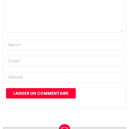
Nom
*
E-
mail
*
Site
web