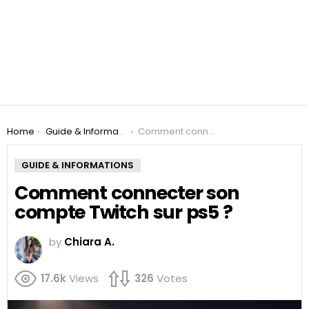
You are here:
Home
Guide & Informations
Comment connecter son compte Twitch sur ps5 ?
GUIDE & INFORMATIONS
Comment connecter son
compte Twitch sur ps5 ?
by
Chiara A.
17.6k
Views
326
Votes