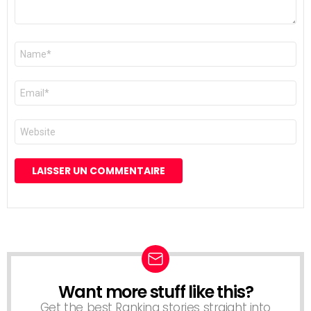
Nom
*
E-
mail
*
Site
web
Want more stuff like this?
NEWSLETTER
Get the best Ranking stories straight into