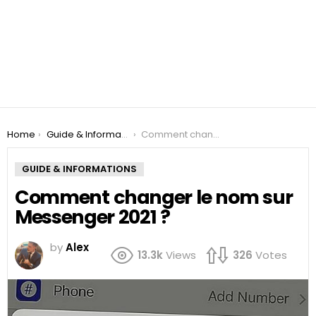
You are here:
Home
Guide & Informations
Comment changer le nom sur Messenger 2021 ?
GUIDE & INFORMATIONS
Comment changer le nom sur
Messenger 2021 ?
by
Alex
13.3k
Views
326
Votes