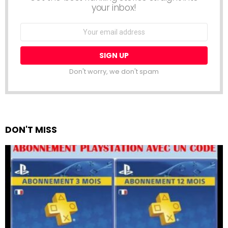
your inbox!
Email
address:
Don't worry, we don't spam
DON'T MISS