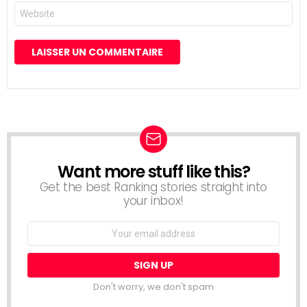
Site
web
Want more stuff like this?
NEWSLETTER
Get the best Ranking stories straight into
your inbox!
Email
address:
Don't worry, we don't spam