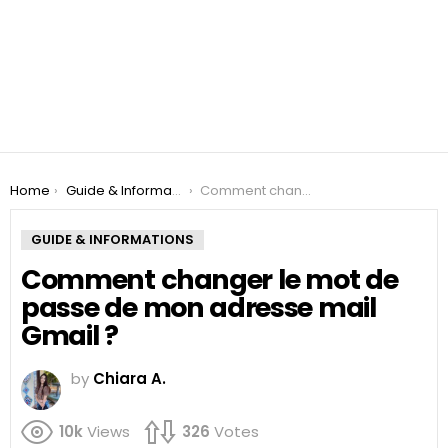
You are here:
Home
Guide & Informations
Comment changer le mot de passe de mon adresse mail Gmail ?
GUIDE & INFORMATIONS
Comment changer le mot de
passe de mon adresse mail
Gmail ?
by
Chiara A.
10k
Views
326
Votes