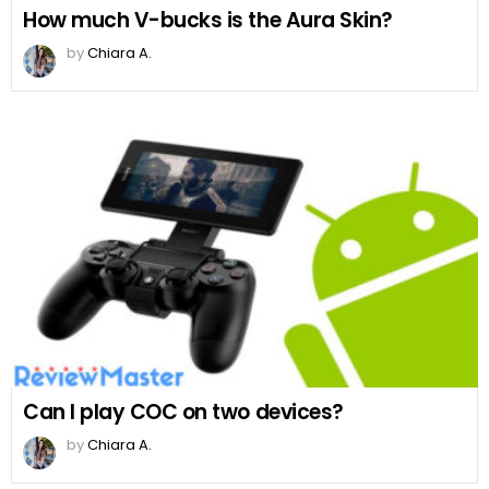
How much V-bucks is the Aura Skin?
by
Chiara A.
Can I play COC on two devices?
by
Chiara A.