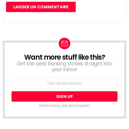
Want more stuff like this?
NEWSLETTER
Get the best Ranking stories straight into
your inbox!
Email
address:
Don't worry, we don't spam