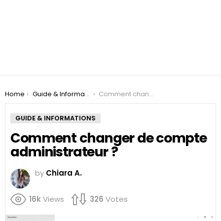
You are here:
Home
Guide & Informations
Comment changer de compte administrateur ?
GUIDE & INFORMATIONS
Comment changer de compte
administrateur ?
by
Chiara A.
16k
Views
326
Votes