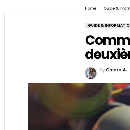
You are here:
Home
Guide & Infor
GUIDE & INFORMATI
Comme
deuxiè
by
Chiara A.