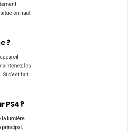
atement
(situé en haut
e ?
’appareil
 maintenez les
Si c’est fait
r PS4 ?
la lumière
e
principal,