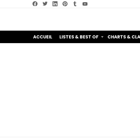
facebook
twitter
linkedin
pinterest
tumblr
youtube
ACCUEIL
LISTES & BEST OF
CHARTS & CL