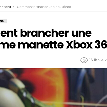
mations
Comment brancher une deuxième manette Xbox 360 ?
ONS
nt brancher une
me manette Xbox 36
16.1k
View