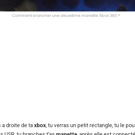
Comment brancher une deuxième manette Xbox 360 ?
 a droite de ta
xbox
, tu verras un petit rectangle, tu le po
s USB, tu branches t’as
manette
, après elle est connecté