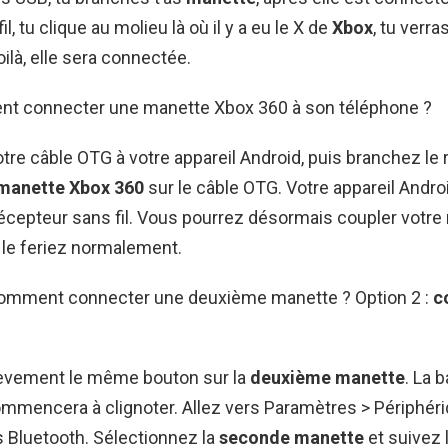
il, tu clique au molieu là où il y a eu le X de
Xbox
, tu verra
oilà, elle sera connectée.
nt connecter une manette Xbox 360 à son téléphone ?
re câble OTG à votre appareil Android, puis branchez le
manette Xbox 360
sur le câble OTG. Votre appareil Androi
récepteur sans fil. Vous pourrez désormais coupler votre
e feriez normalement.
 Comment connecter une deuxième manette ? Option 2 :
c
èvement le même bouton sur la
deuxième manette
. La b
mmencera à clignoter. Allez vers Paramètres > Périphér
 Bluetooth. Sélectionnez la
seconde manette
et suivez 