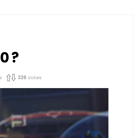
0 ?
s
326
Votes