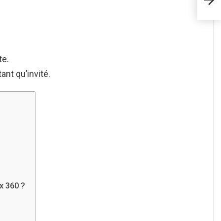
Chr
te.
ant qu’invité.
x 360 ?