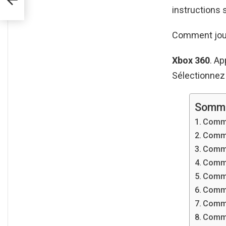
instructions s
Comment joue
Xbox 360
. A
Sélectionnez
Somma
Comme
Comme
Comme
Comme
Comme
Comme
Commen
Comme