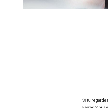
Si tu regardes
verras
2
prise