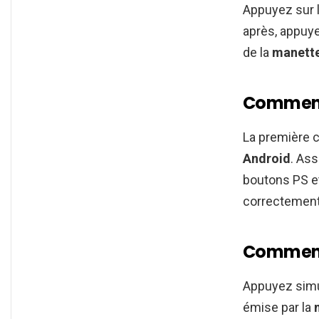
Appuyez sur l
après, appuy
de la
manett
Comment 
La première ch
Android
. Ass
boutons PS et
correctement,
Comment 
Appuyez simu
émise par la