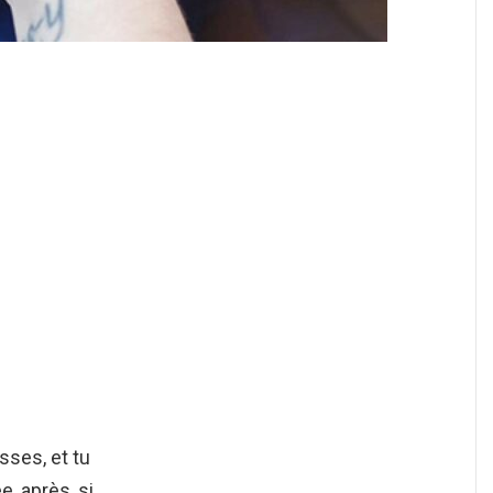
usses, et tu
e, après, si