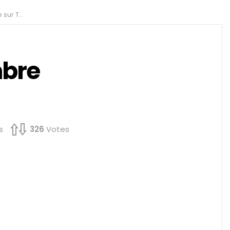
egram ?
bre
s
326
Votes