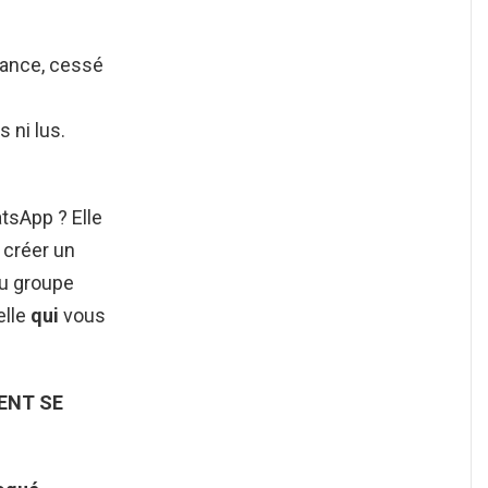
lance, cessé
 ni lus.
tsApp ? Elle
r créer un
au groupe
elle
qui
vous
ENT
SE