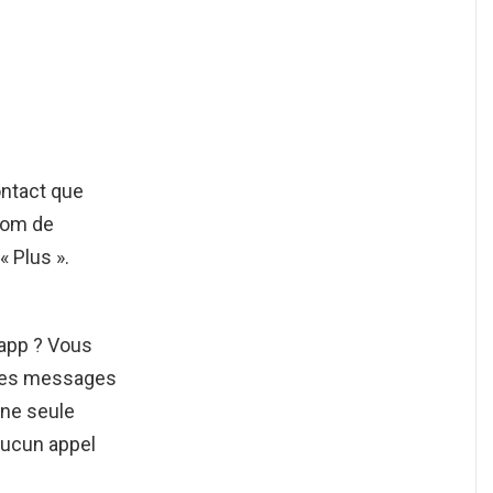
ontact que
 nom de
« Plus ».
sapp ? Vous
s les messages
une seule
Aucun appel