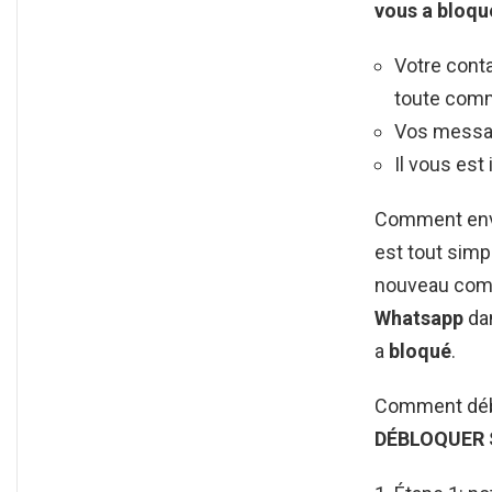
vous a
bloqu
Votre cont
toute comm
Vos message
Il vous est
Comment envo
est tout simpl
nouveau co
Whatsapp
dan
a
bloqué
.
Comment débl
DÉBLOQUER