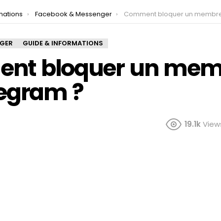
mations
Facebook & Messenger
Comment bloquer un membre sur Tel
NGER
GUIDE & INFORMATIONS
nt bloquer un mem
legram ?
19.1k
View