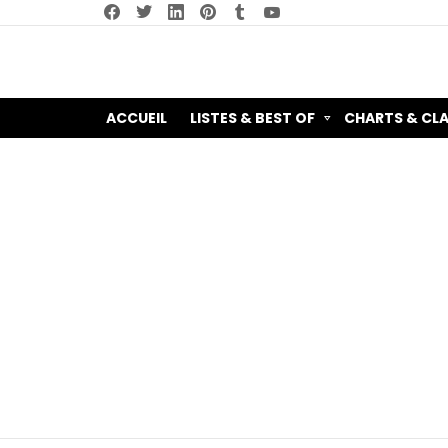
facebook
twitter
linkedin
pinterest
tumblr
youtube
ACCUEIL
LISTES & BEST OF
CHARTS & CL