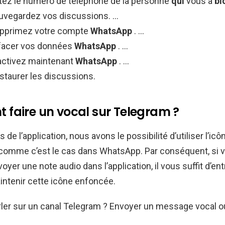
otez le numéro de téléphone de la personne
qui
vous a
bl
auvegardez vos discussions. …
upprimez votre compte
WhatsApp
. …
ffacer vos données
WhatsApp
. …
éactivez maintenant
WhatsApp
. …
staurer les discussions.
faire un vocal sur Telegram ?
 de l’application, nous avons le possibilité d’utiliser l’icô
comme c’est le cas dans WhatsApp. Par conséquent, si 
yer une note audio dans l’application, il vous suffit d’ent
intenir cette icône enfoncée.
er sur un canal Telegram ? Envoyer un message vocal ou