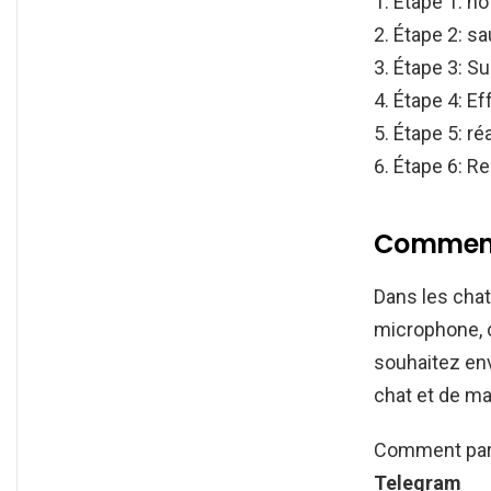
Étape 1: n
Étape 2: s
Étape 3: S
Étape 4: E
Étape 5: r
Étape 6: Re
Comment 
Dans les chats
microphone, 
souhaitez envo
chat et de ma
Comment parl
Telegram