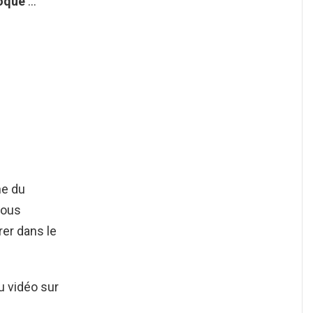
oqué
…
ne du
vous
rer dans le
 vidéo sur