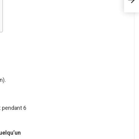
n).
t pendant 6
uelqu’un