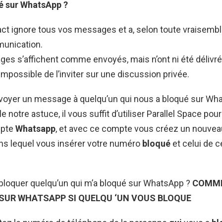
é sur WhatsApp
?
act ignore tous vos messages et a, selon toute vraisemb
unication.
s s’affichent comme envoyés, mais n’ont ni été délivrés
 impossible de l’inviter sur une discussion privée.
yer un message à quelqu’un qui nous a bloqué sur Wha
e notre astuce, il vous suffit d’utiliser Parallel Space pou
mpte
Whatsapp
, et avec ce compte vous créez un nouve
s lequel vous insérer votre numéro
bloqué
et celui de c
oquer quelqu’un qui m’a bloqué sur WhatsApp ?
COMM
SUR
WHATSAPP
SI
QUELQU
‘UN VOUS
BLOQUE