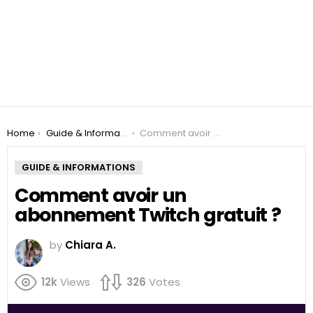
You are here:
Home
Guide & Informations
Comment avoir un abonnement Twitch gratuit ?
GUIDE & INFORMATIONS
Comment avoir un
abonnement Twitch gratuit ?
by
Chiara A.
12k
Views
326
Votes