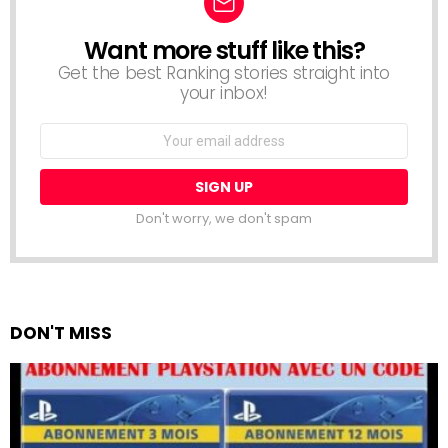
Want more stuff like this?
NEWSLETTER
Get the best Ranking stories straight into
your inbox!
Email
address:
Don't worry, we don't spam
DON'T MISS