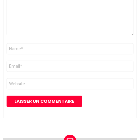
Nom
*
E-
mail
*
Site
web