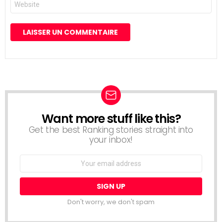
web
Want more stuff like this?
NEWSLETTER
Get the best Ranking stories straight into
your inbox!
Email
address:
Don't worry, we don't spam