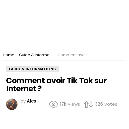
You are here:
Home
Guide & Informations
Comment avoir Tik Tok sur Internet ?
GUIDE & INFORMATIONS
Comment avoir Tik Tok sur
Internet ?
by
Alex
17k
Views
326
Votes