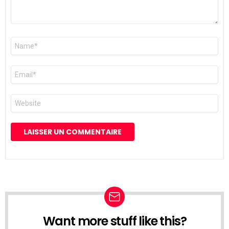
Nom
*
E-
mail
*
Site
web
Want more stuff like this?
NEWSLETTER