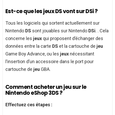
Est-ce que les jeux DS vont sur DSi ?
Tous les logiciels qui sortent actuellement sur
Nintendo
DS
sont jouables sur Nintendo
DSi
. . Cela
concerne les
jeux
qui proposent d’échanger des
données entre la carte
DS
et la cartouche de
jeu
Game Boy Advance, ou les
jeux
nécessitant
l’insertion d’un accessoire dans le port pour
cartouche de
jeu
GBA.
Comment acheter un jeu sur le
Nintendo eShop 3DS ?
Effectuez ces étapes :