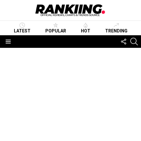
LATEST
POPULAR
HOT
TRENDING
FOLLO
S
US
Menu