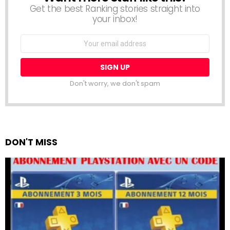
Get the best Ranking stories straight into
your inbox!
Email
address:
Don't worry, we don't spam
DON'T MISS