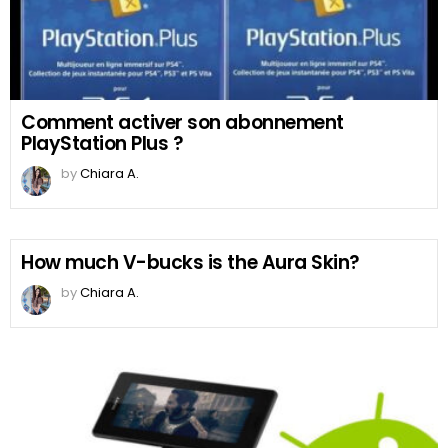
Comment activer son abonnement
PlayStation Plus ?
by
Chiara A.
How much V-bucks is the Aura Skin?
by
Chiara A.