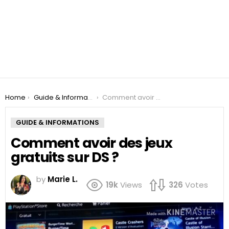
You are here:
Home
Guide & Informations
Comment avoir des jeux gratuits sur DS ?
GUIDE & INFORMATIONS
Comment avoir des jeux
gratuits sur DS ?
by
Marie L.
19k
Views
326
Votes