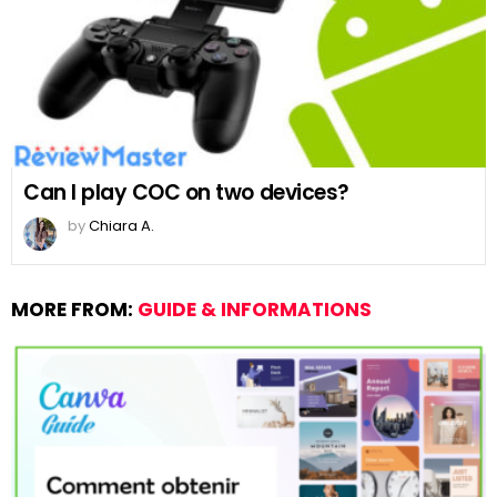
Can I play COC on two devices?
by
Chiara A.
MORE FROM:
GUIDE & INFORMATIONS