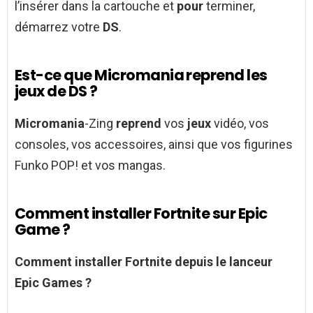
l’insérer dans la cartouche et
pour
terminer,
démarrez votre
DS
.
Est-ce que Micromania reprend les
jeux de DS ?
Micromania
-Zing
reprend
vos
jeux
vidéo, vos
consoles, vos accessoires, ainsi que vos figurines
Funko POP! et vos mangas.
Comment installer Fortnite sur Epic
Game ?
Comment installer Fortnite
depuis le lanceur
Epic Games
?