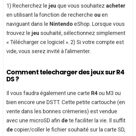
1) Recherchez le
jeu
que vous souhaitez
acheter
en utilisant la fonction de recherche
ou
en
naviguant dans le
Nintendo
eShop. Lorsque vous
trouvez le
jeu
souhaité, sélectionnez simplement
« Télécharger ce logiciel ». 2) Si votre compte est
vide, vous serez invité à l’alimenter.
Comment telecharger des jeux sur R4
DS ?
Il vous faudra également une carte
R4
ou M3 ou
bien encore une DSTT. Cette petite cartouche (en
vente dans les bonnes crèmeries) est vendue
avec une microSD afin
de
te faciliter la vie. Il suffit
de
copier/coller le fichier souhaité sur la carte SD,