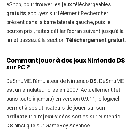
eShop, pour trouver les
jeux
téléchargeables
gratuits
, appuyez sur l’élément Rechercher
présent dans la barre latérale gauche, puis le
bouton prix , faites défiler l’écran suivant jusqu’à la
fin et passez à la section
Téléchargement gratuit
.
Comment jouer à des jeux Nintendo DS
sur PC ?
DeSmuME, l’émulateur de Nintendo
DS
. DeSmuME
est un émulateur crée en 2007. Actuellement (et
sans toute à jamais) en version 0.9.11, le logiciel
permet à ses utilisateurs de
jouer
sur son
ordinateur
aux
jeux
-vidéos sorties sur Nintendo
DS
ainsi que sur GameBoy Advance.