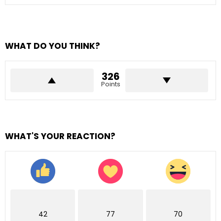
WHAT DO YOU THINK?
326
Points
WHAT'S YOUR REACTION?
42
77
70