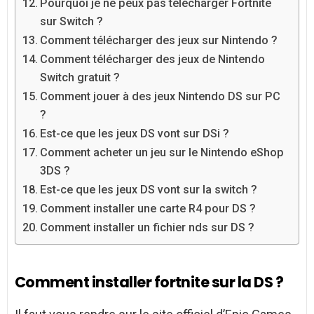
Pourquoi je ne peux pas télécharger Fortnite
sur Switch ?
Comment télécharger des jeux sur Nintendo ?
Comment télécharger des jeux de Nintendo
Switch gratuit ?
Comment jouer à des jeux Nintendo DS sur PC
?
Est-ce que les jeux DS vont sur DSi ?
Comment acheter un jeu sur le Nintendo eShop
3DS ?
Est-ce que les jeux DS vont sur la switch ?
Comment installer une carte R4 pour DS ?
Comment installer un fichier nds sur DS ?
Comment installer fortnite sur la DS ?