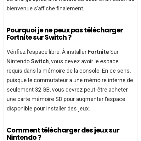
bienvenue s’affiche finalement.
Pourquoi je ne peux pas télécharger
Fortnite sur Switch ?
Vérifiez l’espace libre. À installer
Fortnite
Sur
Nintendo
Switch
, vous devez avoir le espace
requis dans la mémoire de la console. En ce sens,
puisque le commutateur a une mémoire interne de
seulement 32 GB, vous devrez peut-être acheter
une carte mémoire SD pour augmenter l’espace
disponible pour installer des jeux.
Comment télécharger des jeux sur
Nintendo ?