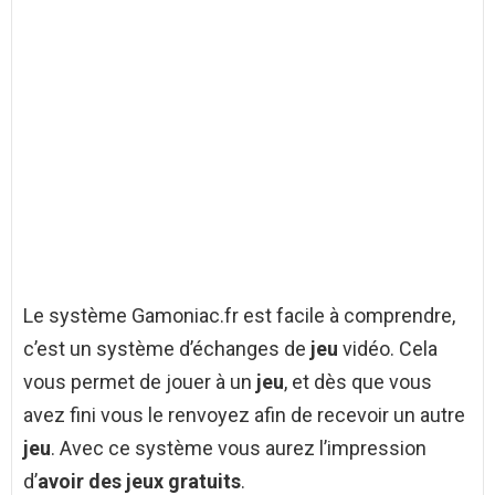
Le système Gamoniac.fr est facile à comprendre,
c’est un système d’échanges de
jeu
vidéo. Cela
vous permet de jouer à un
jeu
, et dès que vous
avez fini vous le renvoyez afin de recevoir un autre
jeu
. Avec ce système vous aurez l’impression
d’
avoir des jeux gratuits
.