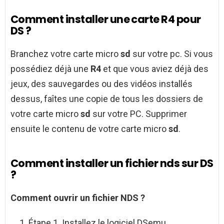
Comment installer une carte R4 pour
DS ?
Branchez votre carte micro
sd
sur votre pc. Si vous
possédiez déjà une
R4
et que vous aviez déjà des
jeux, des sauvegardes ou des vidéos installés
dessus, faîtes une copie de tous les dossiers de
votre carte micro
sd
sur votre PC. Supprimer
ensuite le contenu de votre carte micro
sd
.
Comment installer un fichier nds sur DS
?
Comment
ouvrir un
fichier NDS
?
Étape 1. Installez le logiciel DSemu.