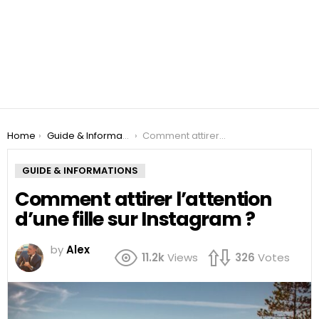
You are here:
Home
Guide & Informations
Comment attirer l’attention d’une fille sur Instagram ?
GUIDE & INFORMATIONS
Comment attirer l’attention
d’une fille sur Instagram ?
by
Alex
11.2k
Views
326
Votes