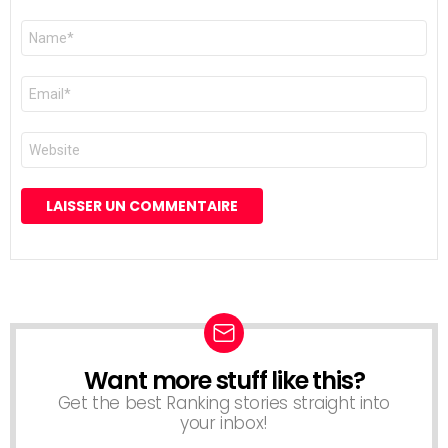
Nom
*
E-
mail
*
Site
web
Want more stuff like this?
NEWSLETTER
Get the best Ranking stories straight into
your inbox!