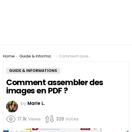
You are here:
Home
Guide & Informations
Comment assembler des images en PDF ?
GUIDE & INFORMATIONS
Comment assembler des
images en PDF ?
by
Marie L.
17.1k
Views
326
Votes