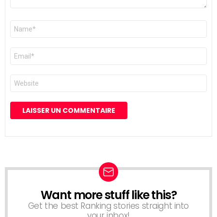
Nom
*
E-
mail
*
Site
web
Want more stuff like this?
NEWSLETTER
Get the best Ranking stories straight into
your inbox!