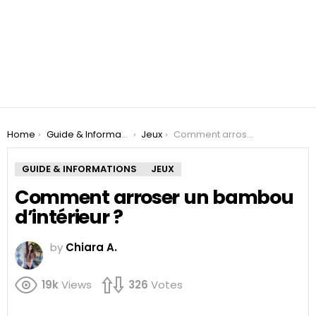
You are here:
Home
Guide & Informations
Jeux
Comment arroser un bambou d’intérieur ?
GUIDE & INFORMATIONS
JEUX
Comment arroser un bambou
d’intérieur ?
by
Chiara A.
19k
Views
326
Votes