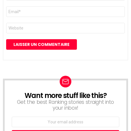
E-
mail
*
Site
web
Want more stuff like this?
NEWSLETTER
Get the best Ranking stories straight into
your inbox!
Email
address: