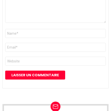
Nom
*
E-
mail
*
Site
web