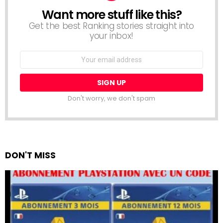
Want more stuff like this?
NEWSLETTER
Get the best Ranking stories straight into
your inbox!
Email
address:
Don't worry, we don't spam
DON'T MISS