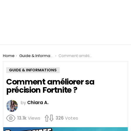
You are here:
Home
Guide & Informations
Comment améliorer sa précision Fortnite ?
GUIDE & INFORMATIONS
Comment améliorer sa
précision Fortnite ?
by
Chiara A.
13.1k
Views
326
Votes