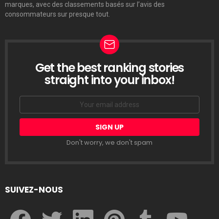
marques, avec des classements basés sur l’avis des
consommateurs sur presque tout.
Get the best ranking stories
LETTRE
D’INFORMATION
straight into your inbox!
Email
address:
Don't worry, we don't spam
SUIVEZ-NOUS
facebook
twitter
linkedin
pinterest
tumblr
youtube