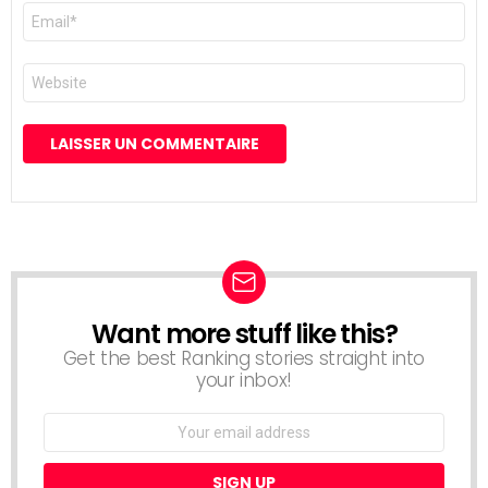
E-
mail
*
Site
web
Want more stuff like this?
NEWSLETTER
Get the best Ranking stories straight into
your inbox!
Email
address: