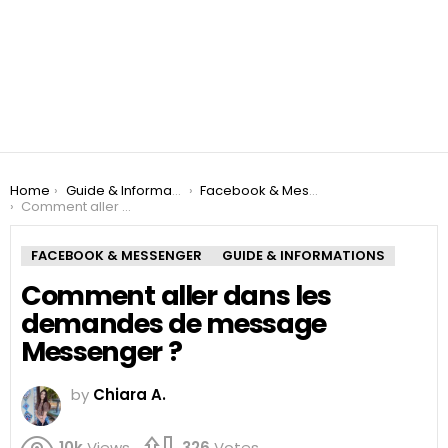
You are here:
Home
Guide & Informations
Facebook & Messenger
Comment aller dans les demandes de message Messenger ?
FACEBOOK & MESSENGER
GUIDE & INFORMATIONS
Comment aller dans les
demandes de message
Messenger ?
by
Chiara A.
10k
Views
326
Votes