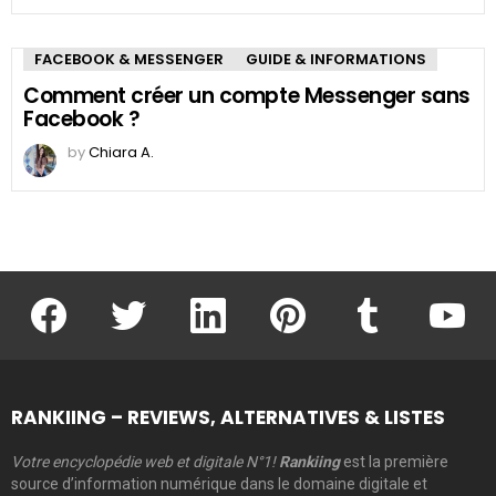
FACEBOOK & MESSENGER
GUIDE & INFORMATIONS
Comment créer un compte Messenger sans
Facebook ?
by
Chiara A.
facebook
twitter
linkedin
pinterest
tumblr
youtu
RANKIING – REVIEWS, ALTERNATIVES & LISTES
Votre encyclopédie web et digitale N°1!
Rankiing
est la première
source d’information numérique dans le domaine digitale et