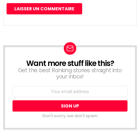
Want more stuff like this?
NEWSLETTER
Get the best Ranking stories straight into
your inbox!
Email
address:
Don't worry, we don't spam