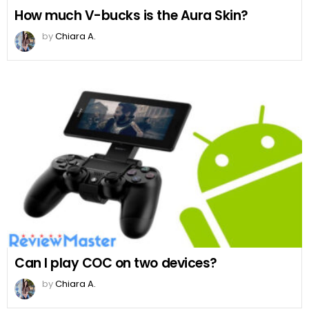
How much V-bucks is the Aura Skin?
by
Chiara A.
Can I play COC on two devices?
by
Chiara A.