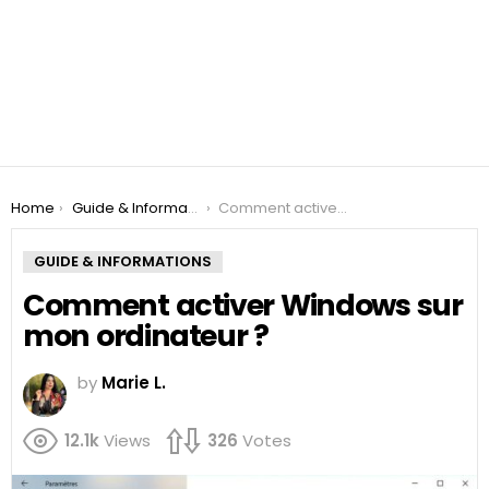
You are here:
Home
Guide & Informations
Comment activer Windows sur mon ordinateur ?
GUIDE & INFORMATIONS
Comment activer Windows sur
mon ordinateur ?
by
Marie L.
12.1k
Views
326
Votes