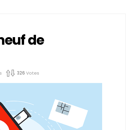
neuf de
s
326
Votes