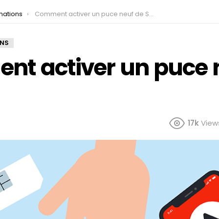
mations
Comment activer un puce neuf de SFR ?
ONS
t activer un puce 
17k
View