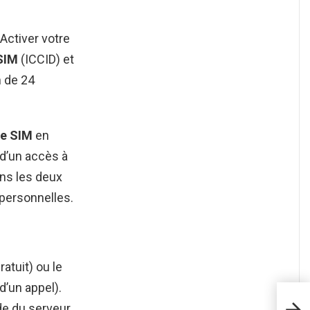
 Activer votre
SIM
(ICCID) et
 de 24
te SIM
en
 d’un accès à
ans les deux
personnelles.
ratuit) ou le
d’un appel).
Quel
de du serveur