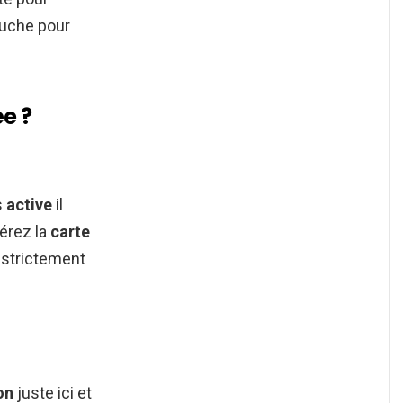
gauche pour
e ?
s
active
il
érez la
carte
 strictement
on
juste ici et