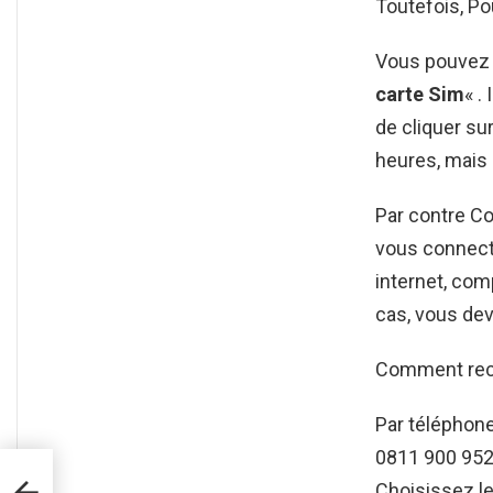
Toutefois, Po
Vous pouvez c
carte Sim
« .
de cliquer sur
heures, mais e
Par contre C
vous connect
internet, com
cas, vous de
Comment rech
Par téléphone
0811 900 952 
aire
Choisissez l