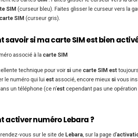
te SIM
(curseur bleu). Faites glisser le curseur vers la 
carte SIM
(curseur gris).
savoir si ma carte SIM est bien activé
méro associé à la
carte SIM
ellente technique pour voir
si
une
carte SIM est
toujour
er le numéro qui lui
est
associé, encore mieux
si
vous ins
ans un téléphone (ce n’
est
cependant pas une opération
activer numéro Lebara ?
, rendez-vous sur le site de
Lebara
, sur la page d’
activati