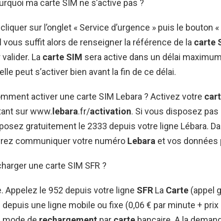
urquoi ma carte SIM ne s’active pas ?
liquer sur l’onglet « Service d’urgence » puis le bouton «
 Il vous suffit alors de renseigner la référence de la
carte 
 valider. La
carte SIM
sera active dans un délai maximum
lle peut s’activer bien avant la fin de ce délai.
omment activer une carte SIM Lebara ? Activez votre
car
ant sur www.
lebara
.fr/
activation
. Si vous disposez pas
posez gratuitement le 2333 depuis votre ligne Lébara. D
vrez communiquer votre numéro
Lebara
et vos données 
arger une carte SIM SFR ?
. Appelez le 952 depuis votre ligne
SFR
La
Carte
(appel g
depuis une ligne mobile ou fixe (0,06 € par minute + prix 
e mode de
rechargement
par
carte
bancaire. A la deman