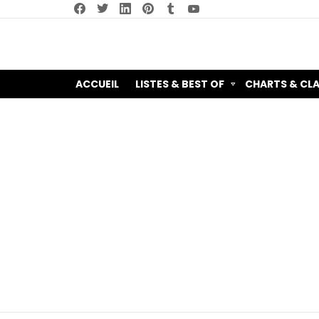
facebook
twitter
linkedin
pinterest
tumblr
youtube
ACCUEIL
LISTES & BEST OF
CHARTS & CL