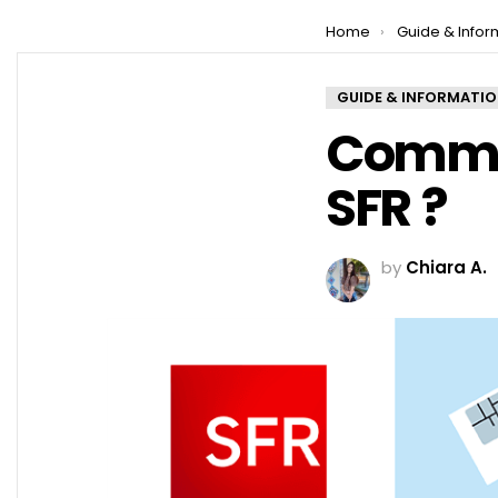
You are here:
Home
Guide & Infor
GUIDE & INFORMATI
Commen
SFR ?
by
Chiara A.