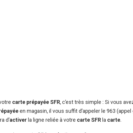
votre
carte prépayée SFR
, c’est très simple : Si vous av
répayée
en magasin, il vous suffit d’appeler le 963 (appel 
a d’
activer
la ligne reliée à votre
carte SFR
la
carte
.