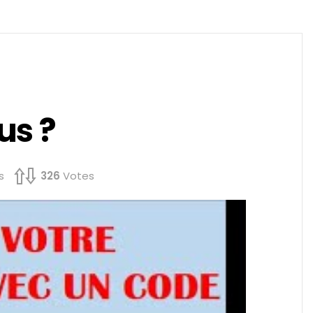
us ?
s
326
Votes