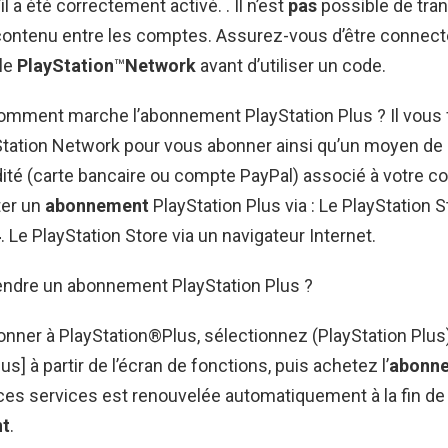
l a été correctement activé. . Il n’est
pas
possible de tra
contenu entre les comptes. Assurez-vous d’être connect
le
PlayStation
™
Network
avant d’utiliser un code.
Comment marche l’abonnement PlayStation Plus ? Il vous 
tation Network pour vous abonner ainsi qu’un moyen de
dité (carte bancaire ou compte PayPal) associé à votre 
ter un
abonnement
PlayStation Plus via : Le PlayStation S
4
. Le PlayStation Store via un navigateur Internet.
dre un abonnement PlayStation Plus ?
nner à PlayStation®Plus, sélectionnez (PlayStation Plus)
us] à partir de l’écran de fonctions, puis achetez l’
abonn
ces services est renouvelée automatiquement à la fin de 
t
.