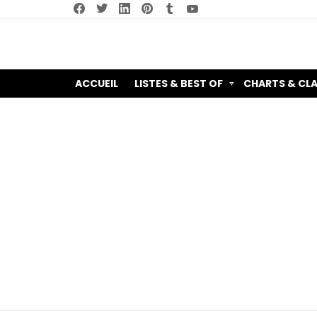
facebook
twitter
linkedin
pinterest
tumblr
youtube
ACCUEIL
LISTES & BEST OF
CHARTS & CL