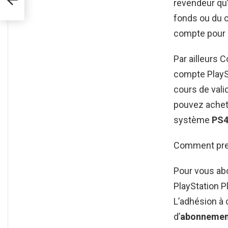
revendeur qu’i
fonds ou du 
compte pour 
Par ailleurs 
compte PlayS
cours de vali
pouvez ache
système
PS
Comment pren
Pour vous abo
PlayStation Pl
L’adhésion à 
d’
abonnemen