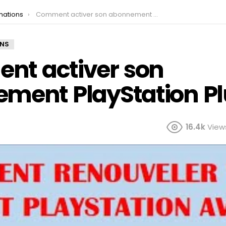
mations
Comment activer son abonnement PlayStation Plus ?
ONS
t activer son
ment PlayStation Pl
16.4k
View