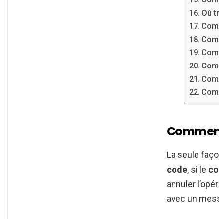
Où t
Comm
Comm
Comm
Comm
Comm
Comm
Comment 
La seule faç
code
, si le
co
annuler l’opér
avec un mess