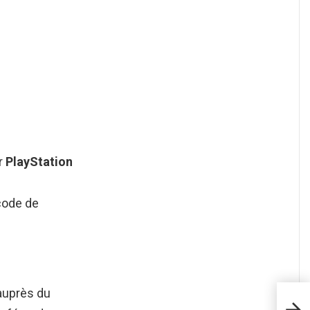
r
PlayStation
 code de
 auprès du
Comm