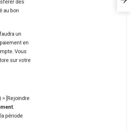
nsférer des
é au bon
faudra un
 paiement en
compte. Vous
tore sur votre
 > [Rejoindre
ement
.
la période