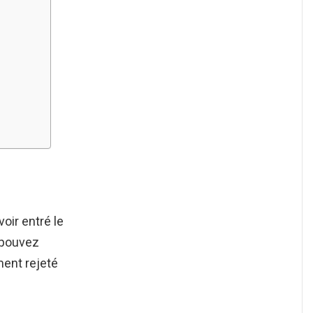
oir entré le
s pouvez
ment rejeté