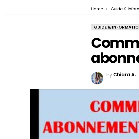
You are here:
Home
Guide & Infor
GUIDE & INFORMATI
Commen
abonne
by
Chiara A.