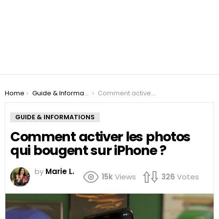
You are here:
Home
Guide & Informations
Comment activer les photos qui bougent sur iPhone ?
GUIDE & INFORMATIONS
Comment activer les photos
qui bougent sur iPhone ?
by
Marie L.
15k
Views
326
Votes