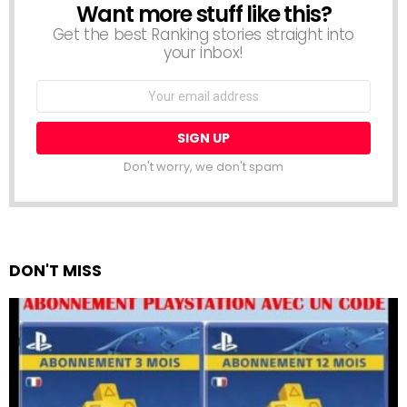
Want more stuff like this?
NEWSLETTER
Get the best Ranking stories straight into
your inbox!
Email
address:
Don't worry, we don't spam
DON'T MISS