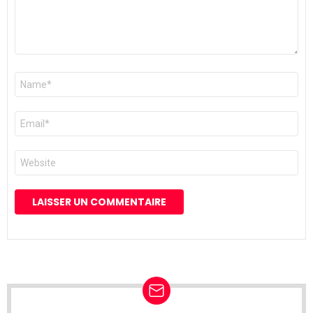
Nom
*
E-
mail
*
Site
web