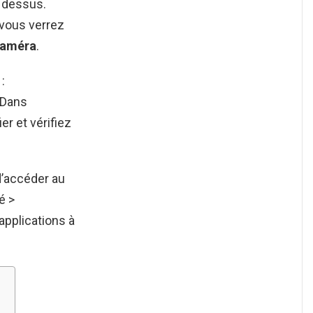
z dessus.
 vous verrez
caméra
.
:
 Dans
er et vérifiez
d’accéder au
é >
 applications à