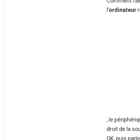
Comment faire
l’
ordinateur
r
, le périphér
droit de la s
OK, puis parl