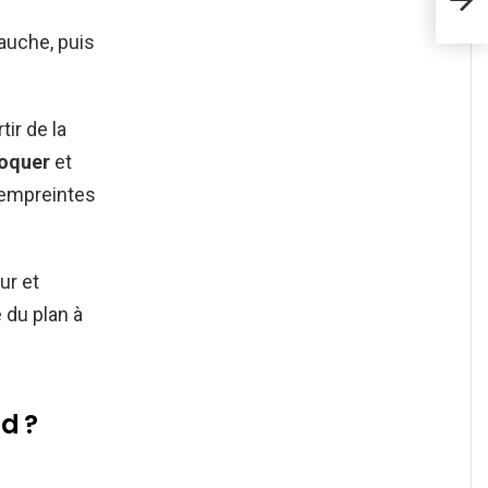
auche, puis
rtir de la
oquer
et
d’empreintes
ur et
 du plan à
d ?