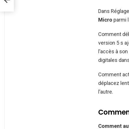
Dans Réglages
Micro
parmi l
Comment débl
version 5 s aj
l’accès à son 
digitales dan
Comment activ
déplacez lent
l’autre.
Comment 
Comment au