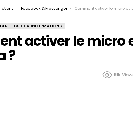
mations
Facebook & Messenger
Comment activer le micro et la c
NGER
GUIDE & INFORMATIONS
t activer le micro e
a ?
19k
View