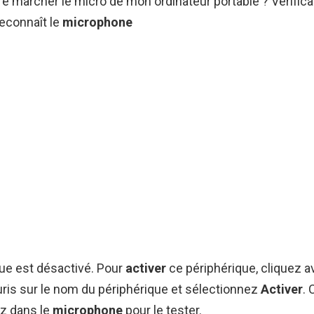
 marcher le micro de mon ordinateur portable ? Vérifica
econnaît le
microphone
ique est désactivé. Pour
activer
ce périphérique, cliquez a
ouris sur le nom du périphérique et sélectionnez
Activer
. 
ez dans le
microphone
pour le tester.