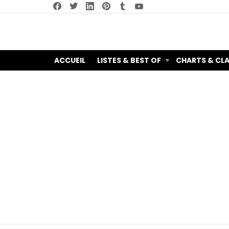
facebook
twitter
linkedin
pinterest
tumblr
youtube
ACCUEIL
LISTES & BEST OF
CHARTS & CL