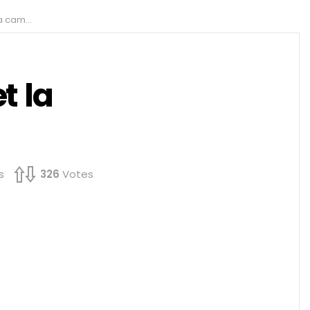
améra ?
t la
s
326
Votes