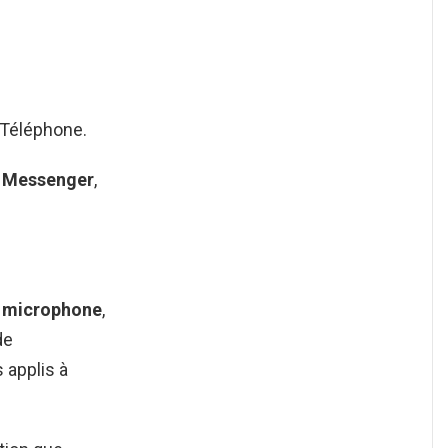
 Téléphone.
r
Messenger
,
u
microphone
,
de
s applis à