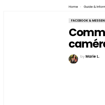
You are here:
Home
Guide & Infor
FACEBOOK & MESSE
Commen
camér
by
Marie L.