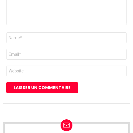
Nom
*
E-
mail
*
Site
web