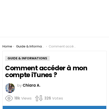
You are here:
Home
Guide & Informations
Comment accéder à mon compte iTunes ?
GUIDE & INFORMATIONS
Comment accéder à mon
compte iTunes ?
by
Chiara A.
18k
Views
326
Votes