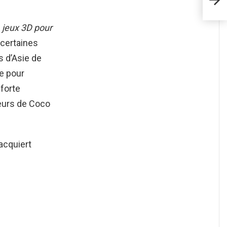
& In
e
jeux 3D pour
 certaines
s d’Asie de
te pour
 forte
teurs de Coco
 acquiert