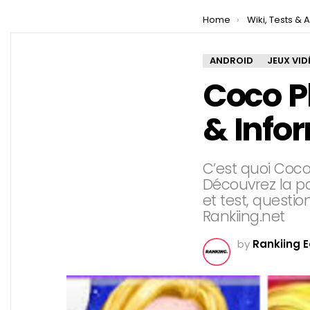
You are here:
Home
Wiki, Tests & A
ANDROID
JEUX VID
Coco Pl
& Info
C’est quoi Coco
Découvrez la pa
et test, questi
Rankiing.net
by
Rankiing E