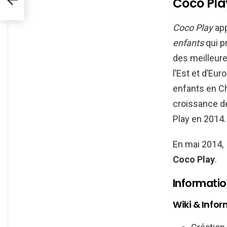
Coco Pla
Coco Play
app
enfants
qui p
des meilleure
l’Est et d’E
enfants en Ch
croissance de
Play en 2014.
En mai 2014,
Coco Play
.
Informati
Wiki & Info