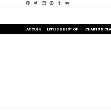
facebook
twitter
linkedin
pinterest
tumblr
youtube
ACCUEIL
LISTES & BEST OF
CHARTS & CL