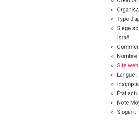
Création
Organisa
Type d’ap
Siège soc
Israël
Commerci
Nombre d
Site web
Langue :
Inscripti
État actue
Note Moye
Slogan :